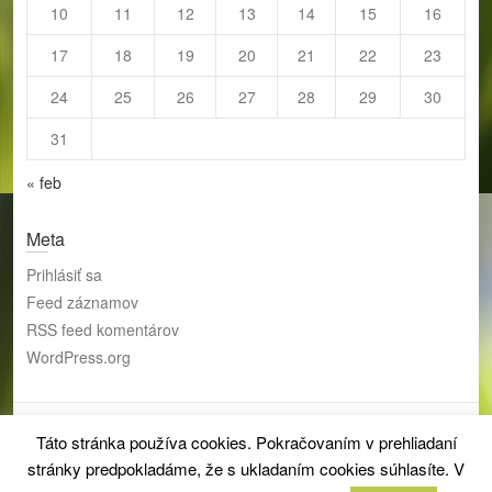
10
11
12
13
14
15
16
17
18
19
20
21
22
23
24
25
26
27
28
29
30
31
« feb
Meta
Prihlásiť sa
Feed záznamov
RSS feed komentárov
WordPress.org
Táto stránka používa cookies. Pokračovaním v prehliadaní
Copyright © 2026
Zariadenie pre seniorov a domov sociálnych
služieb mesta Liptovský Mikuláš
| Theme by:
Theme Horse
| Proudly
stránky predpokladáme, že s ukladaním cookies súhlasíte. V
Powered by:
WordPress