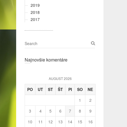
2019
2018
2017
S
e
a
Najnovšie komentáre
r
c
h
AUGUST 2026
PO
UT
ST
ŠT
PI
SO
NE
1
2
3
4
5
6
7
8
9
10
11
12
13
14
15
16