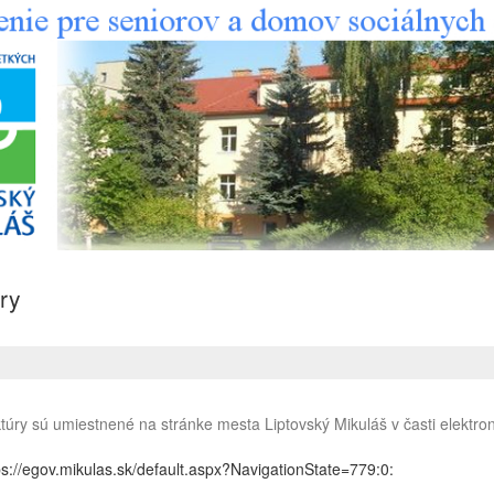
ry
túry sú umiestnené na stránke mesta Liptovský Mikuláš v časti elektron
ps://egov.mikulas.sk/default.aspx?NavigationState=779:0: