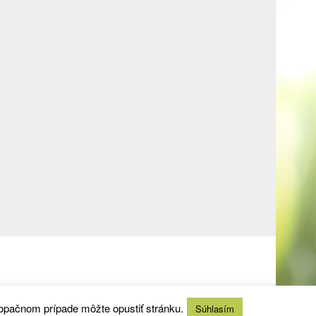
 opačnom prípade môžte opustiť stránku.
Súhlasím