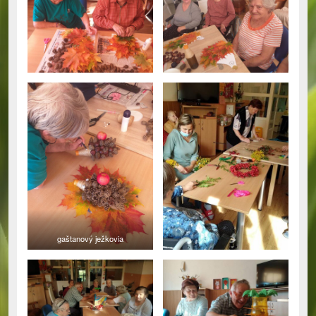
gaštanový ježkovia