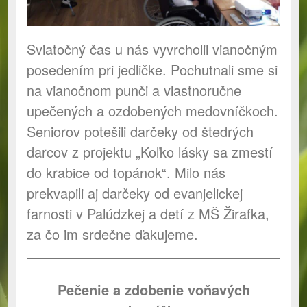
Sviatočný čas u nás vyvrcholil vianočným
posedením pri jedličke. Pochutnali sme si
na vianočnom punči a vlastnoručne
upečených a ozdobených medovníčkoch.
Seniorov potešili darčeky od štedrých
darcov z projektu „Koľko lásky sa zmestí
do krabice od topánok“. Milo nás
prekvapili aj darčeky od evanjelickej
farnosti v Palúdzkej a detí z MŠ Žirafka,
za čo im srdečne ďakujeme.
Pečenie a zdobenie voňavých