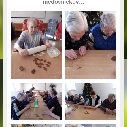
medovníčkov
…