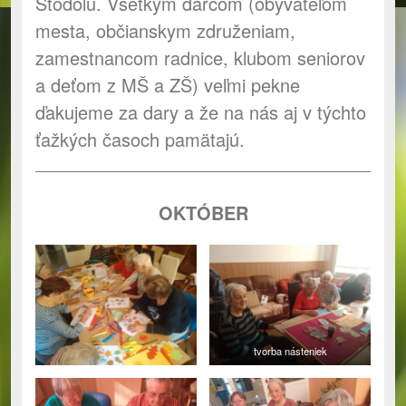
Stodolu. Všetkým darcom (obyvateľom
mesta, občianskym združeniam,
zamestnancom radnice, klubom seniorov
a deťom z MŠ a ZŠ) veľmi pekne
ďakujeme za dary a že na nás aj v týchto
ťažkých časoch pamätajú.
OKTÓBER
tvorba násteniek