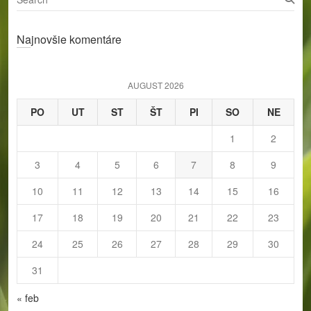
e
a
Najnovšie komentáre
r
c
h
AUGUST 2026
PO
UT
ST
ŠT
PI
SO
NE
1
2
3
4
5
6
7
8
9
10
11
12
13
14
15
16
17
18
19
20
21
22
23
24
25
26
27
28
29
30
31
« feb