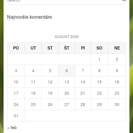
e
a
Najnovšie komentáre
r
c
h
AUGUST 2026
PO
UT
ST
ŠT
PI
SO
NE
1
2
3
4
5
6
7
8
9
10
11
12
13
14
15
16
17
18
19
20
21
22
23
24
25
26
27
28
29
30
31
« feb