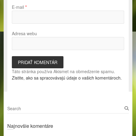
E-mail
*
Adresa webu
Táto stránka používa Akismet na obmedzenie spamu.
Zistite, ako sa spracovávajú údaje o vašich komentároch.
S
e
a
Najnovšie komentáre
r
c