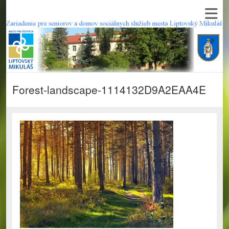
Forest-landscape-1114132D9A2EAA4E