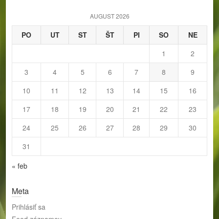
h
AUGUST 2026
PO
UT
ST
ŠT
PI
SO
NE
1
2
3
4
5
6
7
8
9
10
11
12
13
14
15
16
17
18
19
20
21
22
23
24
25
26
27
28
29
30
31
« feb
Meta
Prihlásiť sa