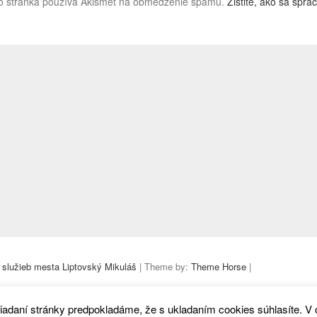
o stránka používa Akismet na obmedzenie spamu.
Zistite, ako sa spr
 služieb mesta Liptovský Mikuláš
| Theme by:
Theme Horse
|
iadaní stránky predpokladáme, že s ukladaním cookies súhlasíte. V