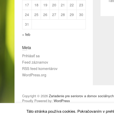
Tát
17
18
19
20
21
22
23
24
25
26
27
28
29
30
31
« feb
Meta
Prihlásiť sa
Feed záznamov
RSS feed komentárov
WordPress.org
Copyright © 2026
Zariadenie pre seniorov a domov sociálnych
Proudly Powered by:
WordPress
Táto stránka používa cookies. Pokračovaním v prehl