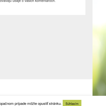
acovávajú údaje o vašich komentároch.
 opačnom prípade môžte opustiť stránku.
Súhlasím