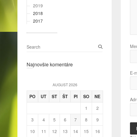
2019
2018
2017
S
Me
e
a
Najnovšie komentáre
r
c
E-m
h
AUGUST 2026
PO
UT
ST
ŠT
PI
SO
NE
Adr
1
2
3
4
5
6
7
8
9
10
11
12
13
14
15
16