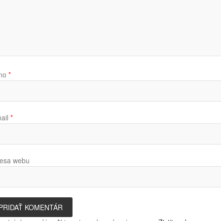
no
*
ail
*
esa webu