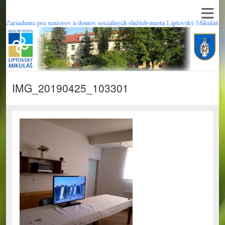
IMG_20190425_103301