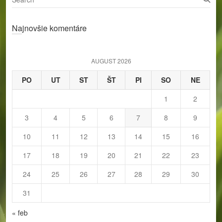
e
a
Najnovšie komentáre
r
c
h
AUGUST 2026
PO
UT
ST
ŠT
PI
SO
NE
1
2
3
4
5
6
7
8
9
10
11
12
13
14
15
16
17
18
19
20
21
22
23
24
25
26
27
28
29
30
31
« feb