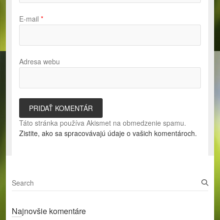
E-mail
*
Adresa webu
Táto stránka používa Akismet na obmedzenie spamu.
Zistite, ako sa spracovávajú údaje o vašich komentároch.
S
e
a
Najnovšie komentáre
r