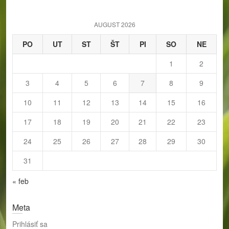
c
h
AUGUST 2026
PO
UT
ST
ŠT
PI
SO
NE
1
2
3
4
5
6
7
8
9
10
11
12
13
14
15
16
17
18
19
20
21
22
23
24
25
26
27
28
29
30
31
« feb
Meta
Prihlásiť sa