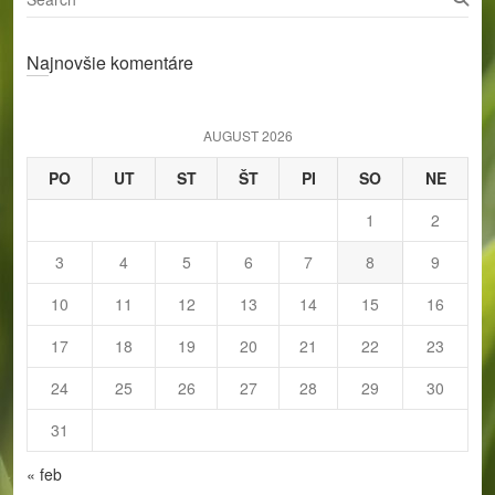
e
a
Najnovšie komentáre
r
c
h
AUGUST 2026
PO
UT
ST
ŠT
PI
SO
NE
1
2
3
4
5
6
7
8
9
10
11
12
13
14
15
16
17
18
19
20
21
22
23
24
25
26
27
28
29
30
31
« feb