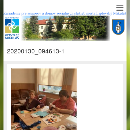
20200130_094613-1