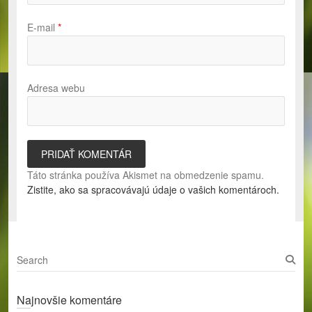
E-mail
*
Adresa webu
Táto stránka používa Akismet na obmedzenie spamu.
Zistite, ako sa spracovávajú údaje o vašich komentároch.
S
e
a
Najnovšie komentáre
r