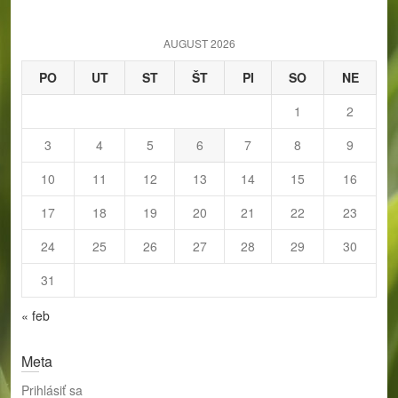
c
h
AUGUST 2026
PO
UT
ST
ŠT
PI
SO
NE
1
2
3
4
5
6
7
8
9
10
11
12
13
14
15
16
17
18
19
20
21
22
23
24
25
26
27
28
29
30
31
« feb
Meta
Prihlásiť sa