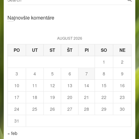
e
a
Najnovšie komentáre
r
c
h
AUGUST 2026
PO
UT
ST
ŠT
PI
SO
NE
1
2
3
4
5
6
7
8
9
10
11
12
13
14
15
16
17
18
19
20
21
22
23
24
25
26
27
28
29
30
31
« feb