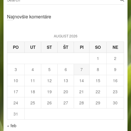
e
a
Najnovšie komentáre
r
c
h
AUGUST 2026
PO
UT
ST
ŠT
PI
SO
NE
1
2
3
4
5
6
7
8
9
10
11
12
13
14
15
16
17
18
19
20
21
22
23
24
25
26
27
28
29
30
31
« feb