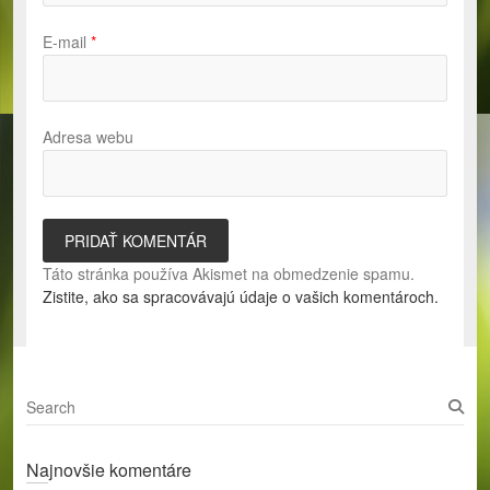
E-mail
*
Adresa webu
Táto stránka používa Akismet na obmedzenie spamu.
Zistite, ako sa spracovávajú údaje o vašich komentároch.
S
e
a
Najnovšie komentáre
r