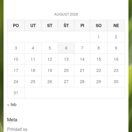
c
h
AUGUST 2026
PO
UT
ST
ŠT
PI
SO
NE
1
2
3
4
5
6
7
8
9
10
11
12
13
14
15
16
17
18
19
20
21
22
23
24
25
26
27
28
29
30
31
« feb
Meta
Prihlásiť sa