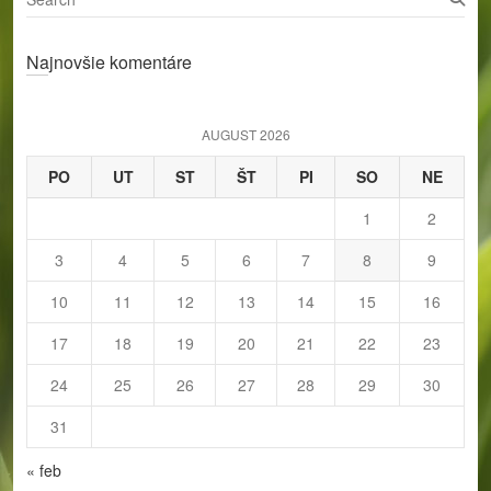
e
a
Najnovšie komentáre
r
c
h
AUGUST 2026
PO
UT
ST
ŠT
PI
SO
NE
1
2
3
4
5
6
7
8
9
10
11
12
13
14
15
16
17
18
19
20
21
22
23
24
25
26
27
28
29
30
31
« feb