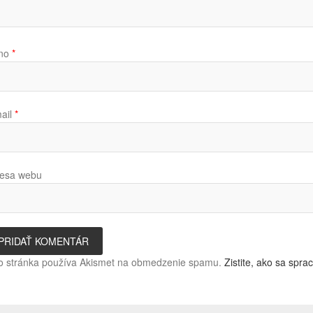
no
*
ail
*
esa webu
o stránka používa Akismet na obmedzenie spamu.
Zistite, ako sa spr