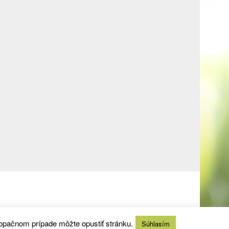
 opačnom prípade môžte opustiť stránku.
Súhlasím