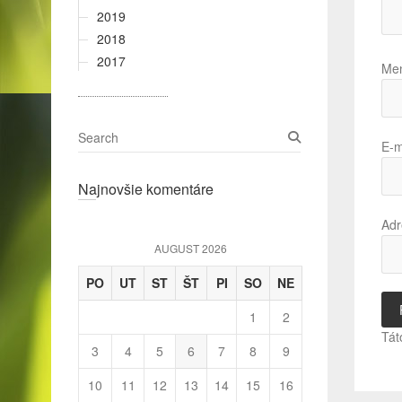
2019
2018
2017
Me
S
E-m
e
a
Najnovšie komentáre
r
c
Adr
h
AUGUST 2026
PO
UT
ST
ŠT
PI
SO
NE
1
2
Tát
3
4
5
6
7
8
9
10
11
12
13
14
15
16