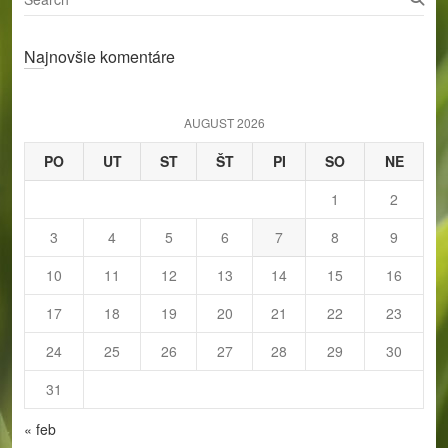
e
a
Najnovšie komentáre
r
c
h
AUGUST 2026
PO
UT
ST
ŠT
PI
SO
NE
1
2
3
4
5
6
7
8
9
10
11
12
13
14
15
16
17
18
19
20
21
22
23
24
25
26
27
28
29
30
31
« feb