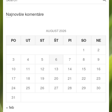
e
a
Najnovšie komentáre
r
c
h
AUGUST 2026
PO
UT
ST
ŠT
PI
SO
NE
1
2
3
4
5
6
7
8
9
10
11
12
13
14
15
16
17
18
19
20
21
22
23
24
25
26
27
28
29
30
31
« feb