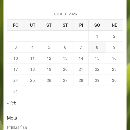
c
h
AUGUST 2026
PO
UT
ST
ŠT
PI
SO
NE
1
2
3
4
5
6
7
8
9
10
11
12
13
14
15
16
17
18
19
20
21
22
23
24
25
26
27
28
29
30
31
« feb
Meta
Prihlásiť sa