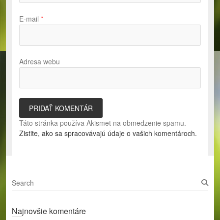
E-mail
*
Adresa webu
Táto stránka používa Akismet na obmedzenie spamu.
Zistite, ako sa spracovávajú údaje o vašich komentároch.
S
e
a
Najnovšie komentáre
r