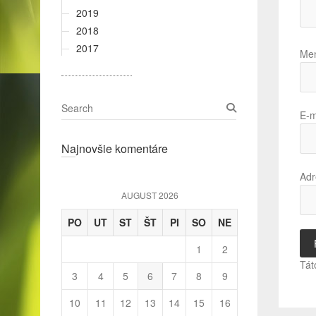
2019
2018
2017
Me
S
E-m
e
a
Najnovšie komentáre
r
c
Adr
h
AUGUST 2026
PO
UT
ST
ŠT
PI
SO
NE
1
2
Tát
3
4
5
6
7
8
9
10
11
12
13
14
15
16