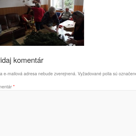
idaj komentár
a e-mailová adresa nebude zverejnená.
Vyžadované polia sú označe
mentár
*