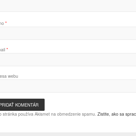
no
*
ail
*
esa webu
o stránka používa Akismet na obmedzenie spamu.
Zistite, ako sa spr