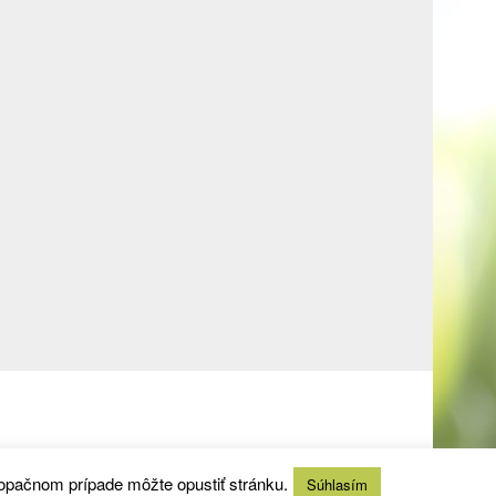
 opačnom prípade môžte opustiť stránku.
Súhlasím