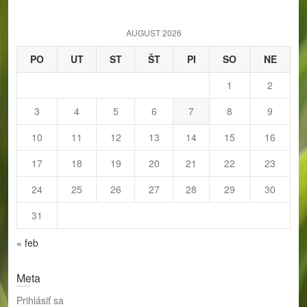
c
h
AUGUST 2026
PO
UT
ST
ŠT
PI
SO
NE
1
2
3
4
5
6
7
8
9
10
11
12
13
14
15
16
17
18
19
20
21
22
23
24
25
26
27
28
29
30
31
« feb
Meta
Prihlásiť sa