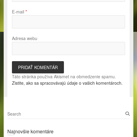
E-mail
*
Adresa webu
Táto stránka používa Akismet na obmedzenie spamu.
Zistite, ako sa spracovávajú údaje o vašich komentároch.
S
e
a
Najnovšie komentáre
r