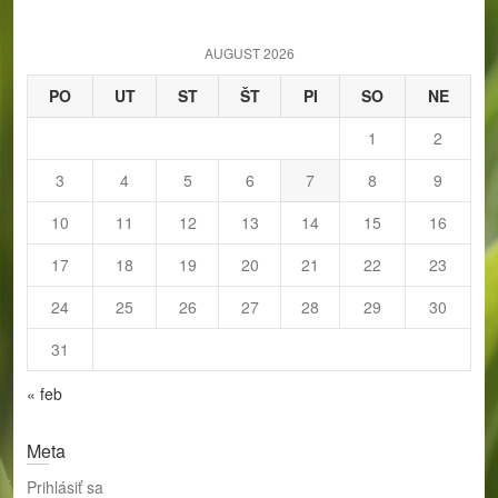
c
h
AUGUST 2026
PO
UT
ST
ŠT
PI
SO
NE
1
2
3
4
5
6
7
8
9
10
11
12
13
14
15
16
17
18
19
20
21
22
23
24
25
26
27
28
29
30
31
« feb
Meta
Prihlásiť sa