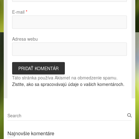
E-mail
*
Adresa webu
Táto stránka používa Akismet na obmedzenie spamu.
Zistite, ako sa spracovávajú údaje o vašich komentároch.
S
e
a
Najnovšie komentáre
r