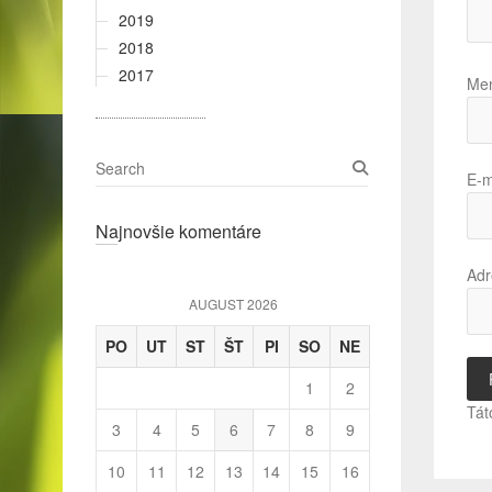
2019
2018
2017
Me
S
E-m
e
a
Najnovšie komentáre
r
c
Adr
h
AUGUST 2026
PO
UT
ST
ŠT
PI
SO
NE
1
2
Tát
3
4
5
6
7
8
9
10
11
12
13
14
15
16