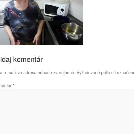
idaj komentár
a e-mailová adresa nebude zverejnená.
Vyžadované polia sú označe
mentár
*