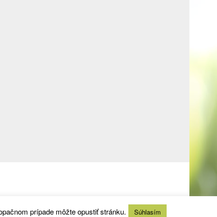
 opačnom prípade môžte opustiť stránku.
Súhlasím