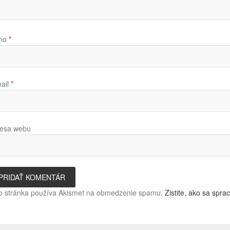
no
*
ail
*
esa webu
o stránka používa Akismet na obmedzenie spamu.
Zistite, ako sa spr