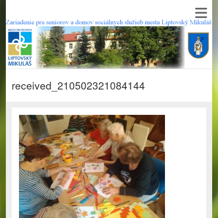
received_210502321084144