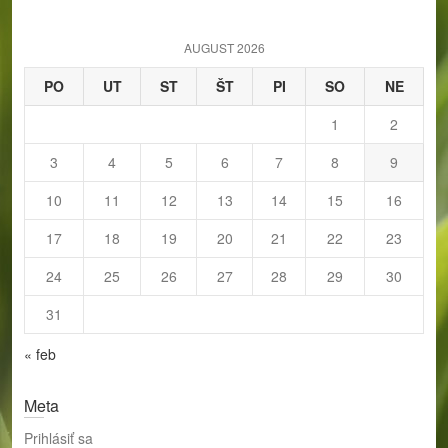
c
h
AUGUST 2026
PO
UT
ST
ŠT
PI
SO
NE
1
2
3
4
5
6
7
8
9
10
11
12
13
14
15
16
17
18
19
20
21
22
23
24
25
26
27
28
29
30
31
« feb
Meta
Prihlásiť sa