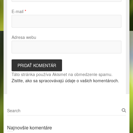
E-mail
*
Adresa webu
Táto stránka používa Akismet na obmedzenie spamu.
Zistite, ako sa spracovávajú údaje o vašich komentároch.
S
e
a
Najnovšie komentáre
r