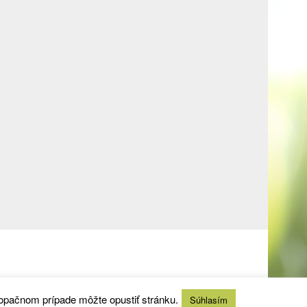
 opačnom prípade môžte opustiť stránku.
Súhlasím