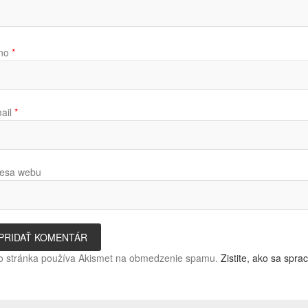
no
*
ail
*
esa webu
o stránka používa Akismet na obmedzenie spamu.
Zistite, ako sa spr