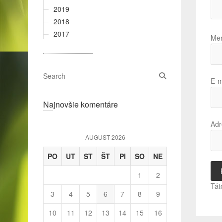
2019
2018
2017
Me
S
E-m
e
a
Najnovšie komentáre
r
c
Adr
h
AUGUST 2026
PO
UT
ST
ŠT
PI
SO
NE
1
2
Tát
3
4
5
6
7
8
9
10
11
12
13
14
15
16