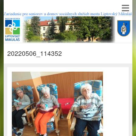
20220506_114352