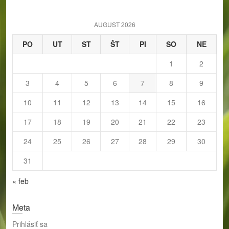
c
h
AUGUST 2026
PO
UT
ST
ŠT
PI
SO
NE
1
2
3
4
5
6
7
8
9
10
11
12
13
14
15
16
17
18
19
20
21
22
23
24
25
26
27
28
29
30
31
« feb
Meta
Prihlásiť sa