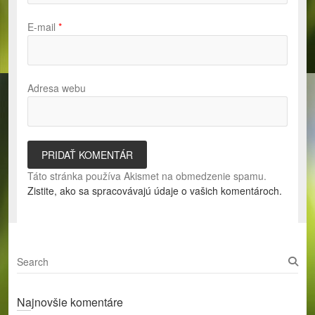
E-mail
*
Adresa webu
Táto stránka používa Akismet na obmedzenie spamu.
Zistite, ako sa spracovávajú údaje o vašich komentároch.
S
e
a
Najnovšie komentáre
r