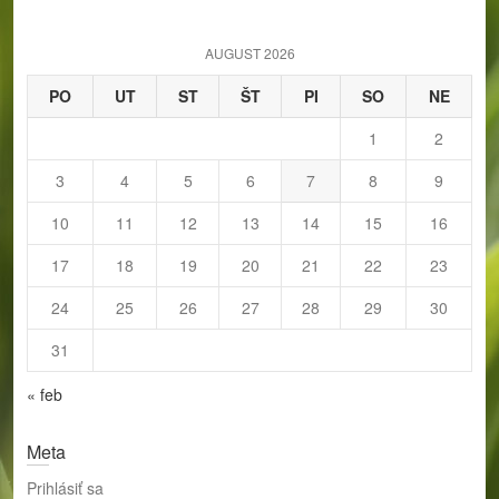
c
h
AUGUST 2026
PO
UT
ST
ŠT
PI
SO
NE
1
2
3
4
5
6
7
8
9
10
11
12
13
14
15
16
17
18
19
20
21
22
23
24
25
26
27
28
29
30
31
« feb
Meta
Prihlásiť sa