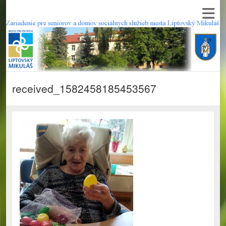
received_1582458185453567