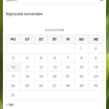
e
a
Najnovšie komentáre
r
c
h
AUGUST 2026
PO
UT
ST
ŠT
PI
SO
NE
1
2
3
4
5
6
7
8
9
10
11
12
13
14
15
16
17
18
19
20
21
22
23
24
25
26
27
28
29
30
31
« feb