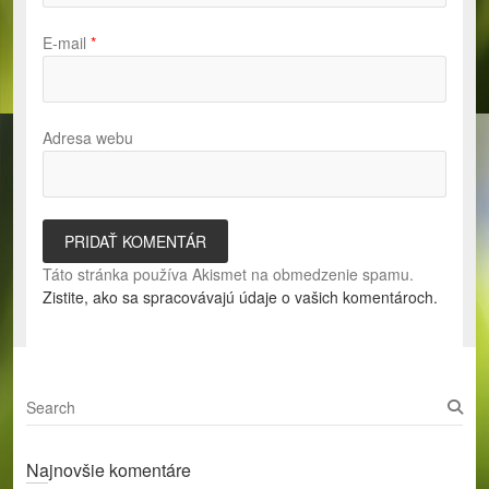
E-mail
*
Adresa webu
Táto stránka používa Akismet na obmedzenie spamu.
Zistite, ako sa spracovávajú údaje o vašich komentároch.
S
e
a
Najnovšie komentáre
r