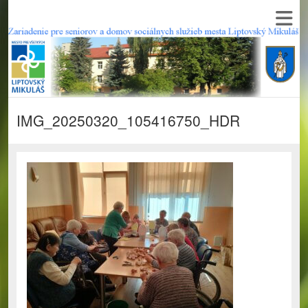
IMG_20250320_105416750_HDR