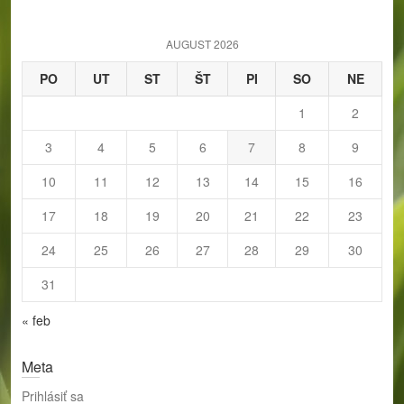
c
h
AUGUST 2026
PO
UT
ST
ŠT
PI
SO
NE
1
2
3
4
5
6
7
8
9
10
11
12
13
14
15
16
17
18
19
20
21
22
23
24
25
26
27
28
29
30
31
« feb
Meta
Prihlásiť sa