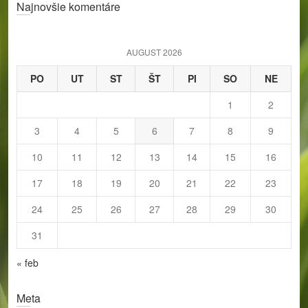
Najnovšie komentáre
r
c
h
AUGUST 2026
PO
UT
ST
ŠT
PI
SO
NE
1
2
3
4
5
6
7
8
9
10
11
12
13
14
15
16
17
18
19
20
21
22
23
24
25
26
27
28
29
30
31
« feb
Meta