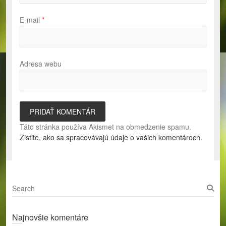
E-mail
*
Adresa webu
Táto stránka používa Akismet na obmedzenie spamu.
Zistite, ako sa spracovávajú údaje o vašich komentároch.
S
e
a
Najnovšie komentáre
r