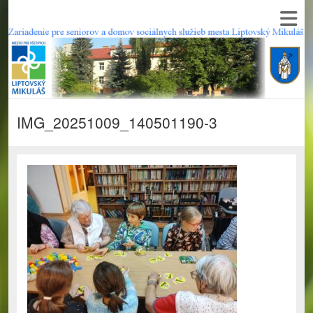
IMG_20251009_140501190-3