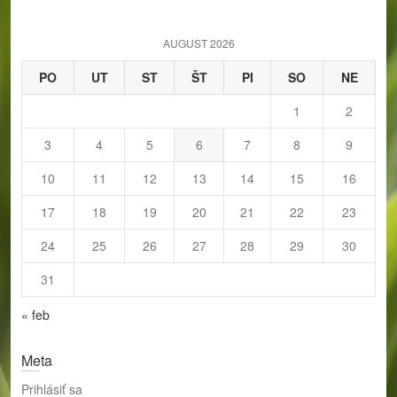
c
h
AUGUST 2026
PO
UT
ST
ŠT
PI
SO
NE
1
2
3
4
5
6
7
8
9
10
11
12
13
14
15
16
17
18
19
20
21
22
23
24
25
26
27
28
29
30
31
« feb
Meta
Prihlásiť sa