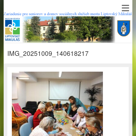
IMG_20251009_140618217