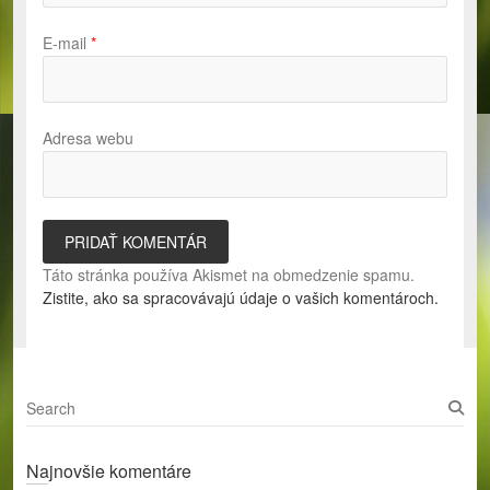
E-mail
*
Adresa webu
Táto stránka používa Akismet na obmedzenie spamu.
Zistite, ako sa spracovávajú údaje o vašich komentároch.
S
e
a
Najnovšie komentáre
r