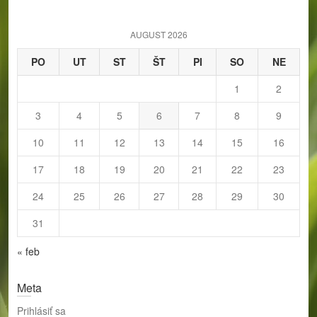
c
h
AUGUST 2026
PO
UT
ST
ŠT
PI
SO
NE
1
2
3
4
5
6
7
8
9
10
11
12
13
14
15
16
17
18
19
20
21
22
23
24
25
26
27
28
29
30
31
« feb
Meta
Prihlásiť sa