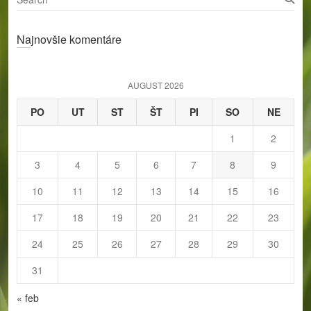
e
a
Najnovšie komentáre
r
c
h
AUGUST 2026
PO
UT
ST
ŠT
PI
SO
NE
1
2
3
4
5
6
7
8
9
10
11
12
13
14
15
16
17
18
19
20
21
22
23
24
25
26
27
28
29
30
31
« feb