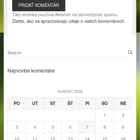
Táto stránka používa Akismet na obmedzenie spamu.
Zistite, ako sa spracovávajú údaje o vašich komentároch.
S
e
a
Najnovšie komentáre
r
c
h
AUGUST 2026
PO
UT
ST
ŠT
PI
SO
NE
1
2
3
4
5
6
7
8
9
10
11
12
13
14
15
16