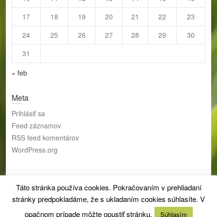
17
18
19
20
21
22
23
24
25
26
27
28
29
30
31
« feb
Meta
Prihlásiť sa
Feed záznamov
RSS feed komentárov
WordPress.org
Táto stránka používa cookies. Pokračovaním v prehliadaní
Copyright © 2026
Zariadenie pre seniorov a domov sociálnych
stránky predpokladáme, že s ukladaním cookies súhlasíte. V
služieb mesta Liptovský Mikuláš
| Theme by:
Theme Horse
| Proudly
Powered by:
WordPress
opačnom prípade môžte opustiť stránku.
Súhlasím