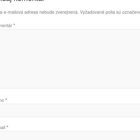
a e-mailová adresa nebude zverejnená.
Vyžadované polia sú označe
mentár
*
no
*
ail
*