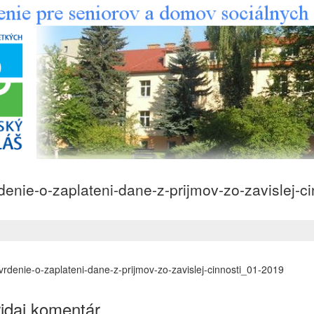
denie-o-zaplateni-dane-z-prijmov-zo-zavislej-c
vrdenie-o-zaplateni-dane-z-prijmov-zo-zavislej-cinnosti_01-2019
idaj komentár