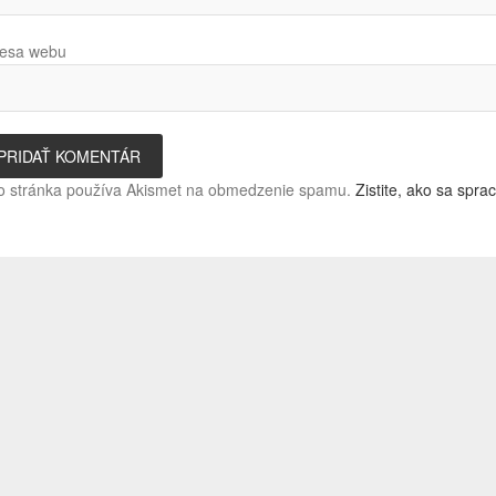
esa webu
o stránka používa Akismet na obmedzenie spamu.
Zistite, ako sa spr