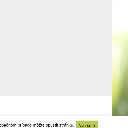
 opačnom prípade môžte opustiť stránku.
Súhlasím