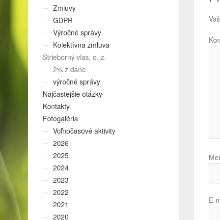
Zmluvy
Vaš
GDPR
Výročné správy
Ko
Kolektívna zmluva
Strieborný vlas, o. z.
2% z dane
výročné správy
Najčastejšie otázky
Kontakty
Fotogaléria
Voľnočasové aktivity
2026
2025
Me
2024
2023
2022
E-m
2021
2020