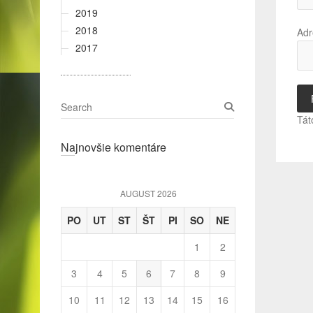
2019
2018
Adr
2017
S
e
Tát
a
Najnovšie komentáre
r
c
h
AUGUST 2026
PO
UT
ST
ŠT
PI
SO
NE
1
2
3
4
5
6
7
8
9
10
11
12
13
14
15
16