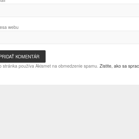
ail
*
esa webu
o stránka používa Akismet na obmedzenie spamu.
Zistite, ako sa spr