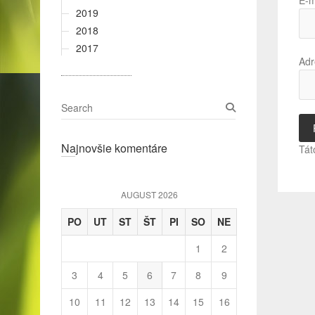
E-m
2019
2018
2017
Adr
S
e
a
Najnovšie komentáre
r
Tát
c
h
AUGUST 2026
PO
UT
ST
ŠT
PI
SO
NE
1
2
3
4
5
6
7
8
9
10
11
12
13
14
15
16