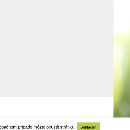
 opačnom prípade môžte opustiť stránku.
Súhlasím