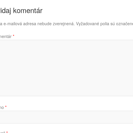
idaj komentár
a e-mailová adresa nebude zverejnená.
Vyžadované polia sú označe
mentár
*
no
*