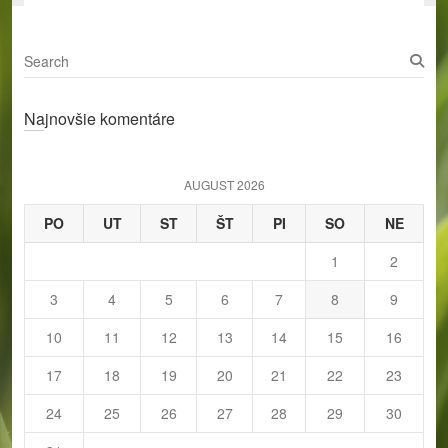
S
e
a
Najnovšie komentáre
r
c
h
AUGUST 2026
PO
UT
ST
ŠT
PI
SO
NE
1
2
3
4
5
6
7
8
9
10
11
12
13
14
15
16
17
18
19
20
21
22
23
24
25
26
27
28
29
30